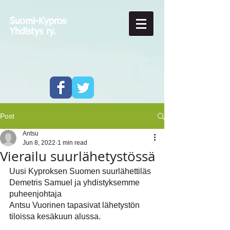
Suomi-Kypros
Yhdistys ry.
Post
Antsu
Jun 8, 2022
1 min read
Vierailu suurlähetystössä
Uusi Kyproksen Suomen suurlähettiläs 
Demetris Samuel ja yhdistyksemme 
puheenjohtaja 
Antsu Vuorinen tapasivat lähetystön 
tiloissa kesäkuun alussa.