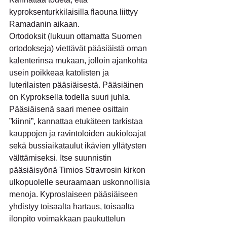
kyproksenturkkilaisilla flaouna liittyy 
Ramadanin aikaan.
Ortodoksit (lukuun ottamatta Suomen 
ortodokseja) viettävät pääsiäistä oman 
kalenterinsa mukaan, jolloin ajankohta 
usein poikkeaa katolisten ja 
luterilaisten pääsiäisestä. Pääsiäinen 
on Kyproksella todella suuri juhla. 
Pääsiäisenä saari menee osittain 
”kiinni”, kannattaa etukäteen tarkistaa 
kauppojen ja ravintoloiden aukioloajat 
sekä bussiaikataulut ikävien yllätysten 
välttämiseksi. Itse suunnistin 
pääsiäisyönä Timios Stravrosin kirkon 
ulkopuolelle seuraamaan uskonnollisia 
menoja. Kyproslaiseen pääsiäiseen 
yhdistyy toisaalta hartaus, toisaalta 
ilonpito voimakkaan paukuttelun 