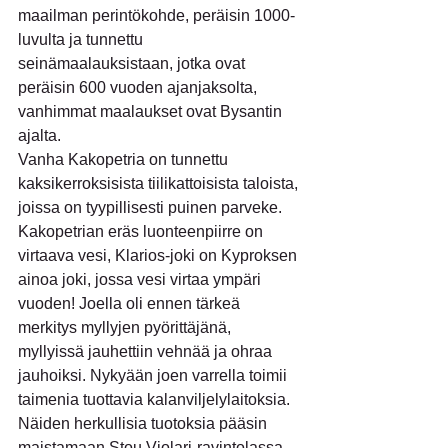
maailman perintökohde, peräisin 1000-
luvulta ja tunnettu 
seinämaalauksistaan, jotka ovat 
peräisin 600 vuoden ajanjaksolta, 
vanhimmat maalaukset ovat Bysantin 
ajalta.
Vanha Kakopetria on tunnettu 
kaksikerroksisista tiilikattoisista taloista, 
joissa on tyypillisesti puinen parveke. 
Kakopetrian eräs luonteenpiirre on 
virtaava vesi, Klarios-joki on Kyproksen 
ainoa joki, jossa vesi virtaa ympäri 
vuoden! Joella oli ennen tärkeä 
merkitys myllyjen pyörittäjänä, 
myllyissä jauhettiin vehnää ja ohraa 
jauhoiksi. Nykyään joen varrella toimii 
taimenia tuottavia kalanviljelylaitoksia. 
Näiden herkullisia tuotoksia pääsin 
maistamaan Stou Violari-ravintolassa.