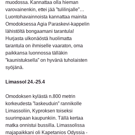
muodossa. Kannattaa olla hieman 
varovainenkin, ettei jää ”tulilinjalle”…
Luontohavainnoista kannattaa mainita 
Omodoksessa Agia Paraskevi-kappelin 
lähistöltä bongaamani tarantula! 
Hurjasta ulkonäöstä huolimatta 
tarantula on ihmiselle vaaraton, oma 
paikkansa luonnossa tälläkin 
”kaunistuksella” on hyvänä tuholaisten 
syöjänä.
Limassol 24.-25.4
Omodoksen kylästä n.800 metrin 
korkeudesta ”laskeuduin” rannikolle 
Limassoliin, Kyproksen toiseksi 
suurimpaan kaupunkiin. Tällä kertaa 
matka onnistui bussilla. Limassolissa 
majapaikkani oli Kapetanios Odyssia -