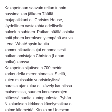
Kakopetriaan saavuin reilun tunnin 
bussimatkan jälkeen.Täällä 
majapaikkani oli Christos House, 
täydellinen vastakohta edelliselle 
palvelun suhteen. Paikan päällä asioita 
hoiti yhden kerroksen ylempänä asuva 
Lena, WhatAppsin kautta 
kommunikaatio sujui erinomaisesti 
paikan omistajan Christon (Lenan 
poika) kanssa.
Kakopetria sijaitsee n.700 metrin 
korkeudella merenpinnasta. Siellä, 
kuten muissakin vuoristokylissä, 
parasta ajankulua oli kävely kauniissa 
maisemissa, suurten korkeuserojen 
pitäessä huolta kuntopuolesta. Pyhän 
Nikolaoksen kirkkoon kävelymatkaa oli 
kolme kilometriä. Kirkko on Unescon 