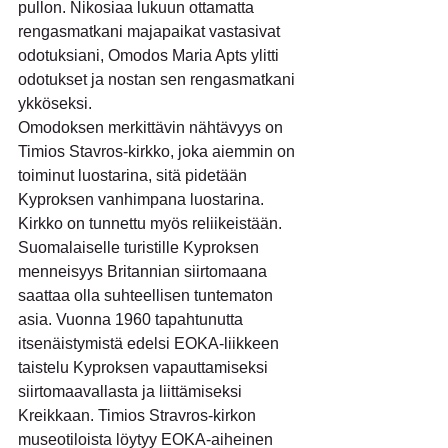
pullon. Nikosiaa lukuun ottamatta 
rengasmatkani majapaikat vastasivat 
odotuksiani, Omodos Maria Apts ylitti 
odotukset ja nostan sen rengasmatkani 
ykköseksi.
Omodoksen merkittävin nähtävyys on 
Timios Stavros-kirkko, joka aiemmin on 
toiminut luostarina, sitä pidetään 
Kyproksen vanhimpana luostarina. 
Kirkko on tunnettu myös reliikeistään.
Suomalaiselle turistille Kyproksen 
menneisyys Britannian siirtomaana 
saattaa olla suhteellisen tuntematon 
asia. Vuonna 1960 tapahtunutta 
itsenäistymistä edelsi EOKA-liikkeen 
taistelu Kyproksen vapauttamiseksi 
siirtomaavallasta ja liittämiseksi 
Kreikkaan. Timios Stravros-kirkon 
museotiloista löytyy EOKA-aiheinen 