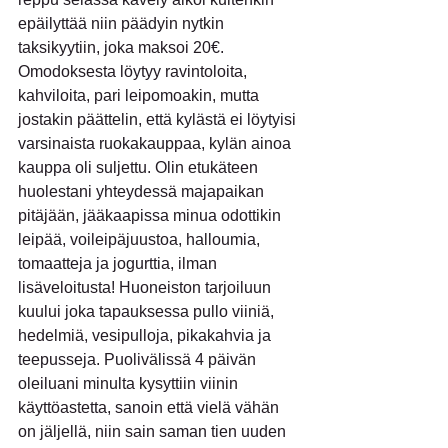
epäilyttää niin päädyin nytkin 
taksikyytiin, joka maksoi 20€.
Omodoksesta löytyy ravintoloita, 
kahviloita, pari leipomoakin, mutta 
jostakin päättelin, että kylästä ei löytyisi 
varsinaista ruokakauppaa, kylän ainoa 
kauppa oli suljettu. Olin etukäteen 
huolestani yhteydessä majapaikan 
pitäjään, jääkaapissa minua odottikin 
leipää, voileipäjuustoa, halloumia, 
tomaatteja ja jogurttia, ilman 
lisäveloitusta! Huoneiston tarjoiluun 
kuului joka tapauksessa pullo viiniä, 
hedelmiä, vesipulloja, pikakahvia ja 
teepusseja. Puolivälissä 4 päivän 
oleiluani minulta kysyttiin viinin 
käyttöastetta, sanoin että vielä vähän 
on jäljellä, niin sain saman tien uuden 