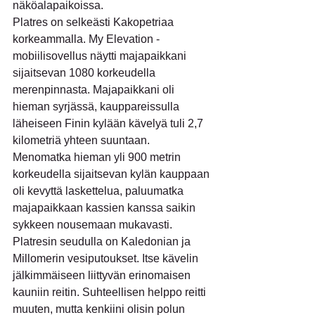
näköalapaikoissa.
Platres on selkeästi Kakopetriaa 
korkeammalla. My Elevation -
mobiilisovellus näytti majapaikkani 
sijaitsevan 1080 korkeudella 
merenpinnasta. Majapaikkani oli 
hieman syrjässä, kauppareissulla 
läheiseen Finin kylään kävelyä tuli 2,7 
kilometriä yhteen suuntaan. 
Menomatka hieman yli 900 metrin 
korkeudella sijaitsevan kylän kauppaan 
oli kevyttä laskettelua, paluumatka 
majapaikkaan kassien kanssa saikin 
sykkeen nousemaan mukavasti.
Platresin seudulla on Kaledonian ja 
Millomerin vesiputoukset. Itse kävelin 
jälkimmäiseen liittyvän erinomaisen 
kauniin reitin. Suhteellisen helppo reitti 
muuten, mutta kenkiini olisin polun 