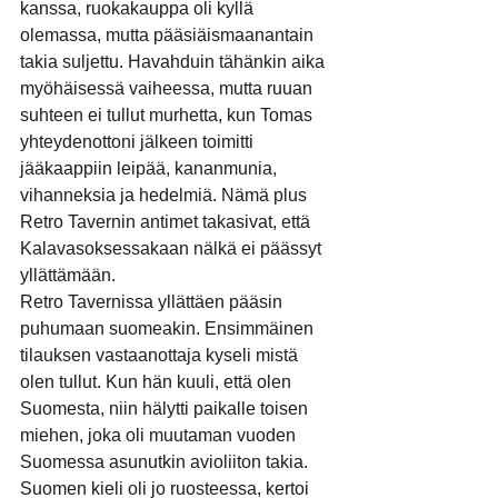
kanssa, ruokakauppa oli kyllä 
olemassa, mutta pääsiäismaanantain 
takia suljettu. Havahduin tähänkin aika 
myöhäisessä vaiheessa, mutta ruuan 
suhteen ei tullut murhetta, kun Tomas 
yhteydenottoni jälkeen toimitti 
jääkaappiin leipää, kananmunia, 
vihanneksia ja hedelmiä. Nämä plus 
Retro Tavernin antimet takasivat, että 
Kalavasoksessakaan nälkä ei päässyt 
yllättämään.
Retro Tavernissa yllättäen pääsin 
puhumaan suomeakin. Ensimmäinen 
tilauksen vastaanottaja kyseli mistä 
olen tullut. Kun hän kuuli, että olen 
Suomesta, niin hälytti paikalle toisen 
miehen, joka oli muutaman vuoden 
Suomessa asunutkin avioliiton takia. 
Suomen kieli oli jo ruosteessa, kertoi 