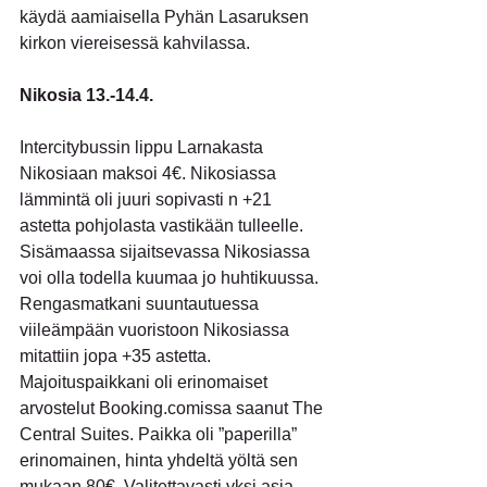
käydä aamiaisella Pyhän Lasaruksen 
kirkon viereisessä kahvilassa.
Nikosia 13.-14.4.
Intercitybussin lippu Larnakasta 
Nikosiaan maksoi 4€. Nikosiassa 
lämmintä oli juuri sopivasti n +21 
astetta pohjolasta vastikään tulleelle. 
Sisämaassa sijaitsevassa Nikosiassa 
voi olla todella kuumaa jo huhtikuussa. 
Rengasmatkani suuntautuessa 
viileämpään vuoristoon Nikosiassa 
mitattiin jopa +35 astetta.
Majoituspaikkani oli erinomaiset 
arvostelut Booking.comissa saanut The 
Central Suites. Paikka oli ”paperilla” 
erinomainen, hinta yhdeltä yöltä sen 
mukaan 80€. Valitettavasti yksi asia 