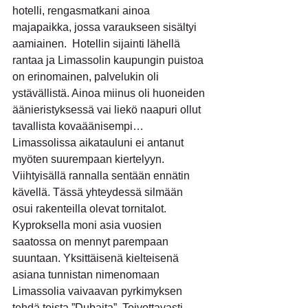
hotelli, rengasmatkani ainoa 
majapaikka, jossa varaukseen sisältyi 
aamiainen.  Hotellin sijainti lähellä 
rantaa ja Limassolin kaupungin puistoa 
on erinomainen, palvelukin oli 
ystävällistä. Ainoa miinus oli huoneiden 
äänieristyksessä vai liekö naapuri ollut 
tavallista kovaäänisempi…
Limassolissa aikatauluni ei antanut 
myöten suurempaan kiertelyyn. 
Viihtyisällä rannalla sentään ennätin 
kävellä. Tässä yhteydessä silmään 
osui rakenteilla olevat tornitalot. 
Kyproksella moni asia vuosien 
saatossa on mennyt parempaan 
suuntaan. Yksittäisenä kielteisenä 
asiana tunnistan nimenomaan 
Limassolia vaivaavan pyrkimyksen 
tehdä toista ”Dubaita”. Toivottavasti 