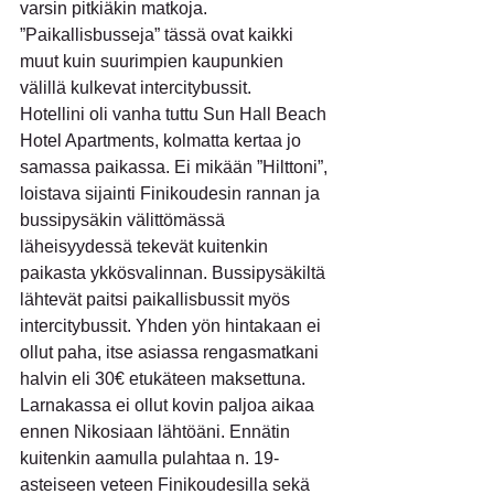
varsin pitkiäkin matkoja. 
”Paikallisbusseja” tässä ovat kaikki 
muut kuin suurimpien kaupunkien 
välillä kulkevat intercitybussit.
Hotellini oli vanha tuttu Sun Hall Beach 
Hotel Apartments, kolmatta kertaa jo 
samassa paikassa. Ei mikään ”Hilttoni”, 
loistava sijainti Finikoudesin rannan ja 
bussipysäkin välittömässä 
läheisyydessä tekevät kuitenkin 
paikasta ykkösvalinnan. Bussipysäkiltä 
lähtevät paitsi paikallisbussit myös 
intercitybussit. Yhden yön hintakaan ei 
ollut paha, itse asiassa rengasmatkani 
halvin eli 30€ etukäteen maksettuna.
Larnakassa ei ollut kovin paljoa aikaa 
ennen Nikosiaan lähtöäni. Ennätin 
kuitenkin aamulla pulahtaa n. 19-
asteiseen veteen Finikoudesilla sekä 