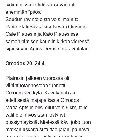
jyrkimmissä kohdissa kaivannut 
enemmän ”pitoa”.
Seudun ravintoloista voisi mainita 
Pano Platresissa sijaitsevan Orosimo 
Cafe Platresin ja Kato Platresissa 
saman nimisen kauniin kirkon vieressä 
sijaitsevan Agios Demetrios-ravintolan.
Omodos 20.-24.4.
Platresin jälkeen vuorossa oli 
viinintuotannostaan tunnettu 
Omodoksen kylä. Kävelymatkaa 
edellisestä majapaikasta Omodos 
Maria Aptsiin olisi ollut vain 8 km, tälle 
välille ei myöskään löytynyt 
bussiyhteyksiä. Mielessä kävi joko tuon 
matkan uskaltaisi taittaa jalan, painava 
reppu selässä kävely alkoi kuitenkin 