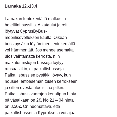
Larnaka 12.-13.4
Larnakan lentokentältä matkustin 
hotelliini bussilla. Aikataulut ja reitit 
löytyvät CyprusByBus-
mobiilisovelluksen kautta. Oikean 
bussipysäkin löytäminen lentokentällä 
voi hämmentää. Jos menee asemalta 
ulos vaihtamatta kerrosta, niin 
matkatoimistojen busseja löytyy 
runsaastikin, ei paikallisbusseja. 
Paikallisbussien pysäkki löytyy, kun 
nousee lentoaseman toisen kerrokseen 
ja sitten ovesta ulos siltaa pitkin. 
Paikallisbussivuorojen kertalipun hinta 
päiväsaikaan on 2€, klo 21 – 04 hinta 
on 3,50€. On huomattava, että 
paikallisbusseilla Kyproksella voi ajaa 