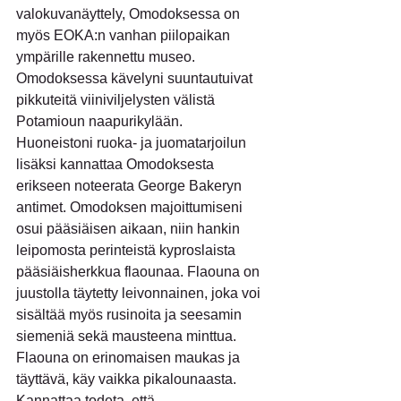
valokuvanäyttely, Omodoksessa on 
myös EOKA:n vanhan piilopaikan 
ympärille rakennettu museo.
Omodoksessa kävelyni suuntautuivat 
pikkuteitä viiniviljelysten välistä 
Potamioun naapurikylään.
Huoneistoni ruoka- ja juomatarjoilun 
lisäksi kannattaa Omodoksesta 
erikseen noteerata George Bakeryn 
antimet. Omodoksen majoittumiseni 
osui pääsiäisen aikaan, niin hankin 
leipomosta perinteistä kyproslaista 
pääsiäisherkkua flaounaa. Flaouna on 
juustolla täytetty leivonnainen, joka voi 
sisältää myös rusinoita ja seesamin 
siemeniä sekä mausteena minttua. 
Flaouna on erinomaisen maukas ja 
täyttävä, käy vaikka pikalounaasta. 
Kannattaa todeta, että 