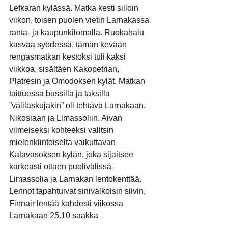
Lefkaran kylässä. Matka kesti silloin 
viikon, toisen puolen vietin Larnakassa 
ranta- ja kaupunkilomalla. Ruokahalu 
kasvaa syödessä, tämän kevään 
rengasmatkan kestoksi tuli kaksi 
viikkoa, sisältäen Kakopetrian, 
Platresin ja Omodoksen kylät. Matkan 
taittuessa bussilla ja taksilla 
”välilaskujakin” oli tehtävä Larnakaan, 
Nikosiaan ja Limassoliin. Aivan 
viimeiseksi kohteeksi valitsin 
mielenkiintoiselta vaikuttavan 
Kalavasoksen kylän, joka sijaitsee 
karkeasti ottaen puolivälissä 
Limassolia ja Larnakan lentokenttää.
Lennot tapahtuivat sinivalkoisin siivin, 
Finnair lentää kahdesti viikossa 
Larnakaan 25.10 saakka