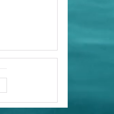
inen Kypros
aaminen