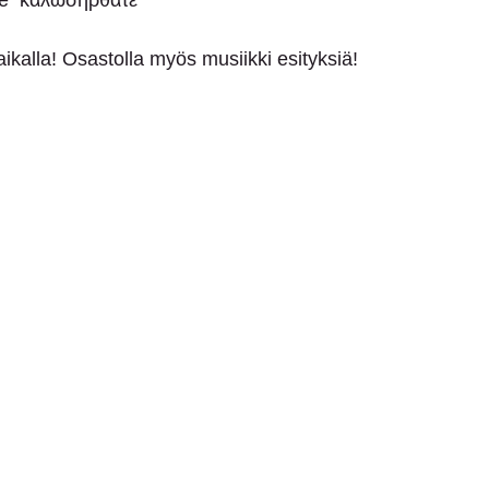
e  καλωσήρθατε 
alla! Osastolla myös musiikki esityksiä! 