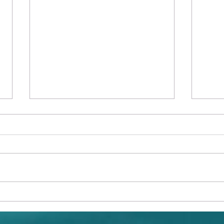
Valokuvakilpailu: Kyproksen
Pika
loma 2025
tap