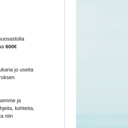
uosastolla 
aa 
600€ 
ana jo useita 
roksen 
ksemme ja 
eita, kohteita, 
a niin 