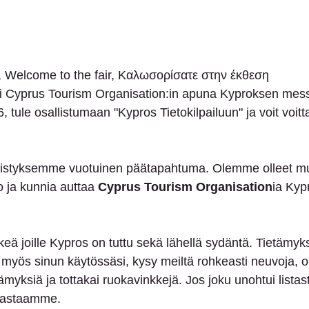
, Welcome to the fair, Καλωσορίσατε στην έκθεση 
i Cyprus Tourism Organisation:in apuna Kyproksen mess
 tule osallistumaan "Kypros Tietokilpailuun" ja voit voitt
istyksemme vuotuinen päätapahtuma. Olemme olleet muk
o ja kunnia auttaa 
Cyprus Tourism Organisation
ia Kyp
äkeä joille Kypros on tuttu sekä lähellä sydäntä. Tietämy
myös sinun käytössäsi, kysy meiltä rohkeasti neuvoja, ohj
lämyksiä ja tottakai ruokavinkkejä. Jos joku unohtui listast
 vastaamme.